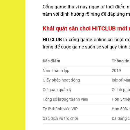
Cổng game thú vị này ngay từ thời điểm mớ
năm với định hướng rõ ràng để đáp ứng mọi
Khái quát sân chơi HITCLUB mới 
HITCLUB
là cổng game online có hoạt đ
trọng để cược game suôn sẻ với quy trình 
Đặc điểm
Thông tin
Năm thành lập
2019
Giấy phép hoạt động
Isle of Ma
Cơ quan quản lý
Chính phủ 
Tổng số lượng thành viên
Hơn 5 triệ
Tỷ lệ thành viên VIP
Hơn 50% n
Các dịch vụ trò chơi
Đa dạng cá