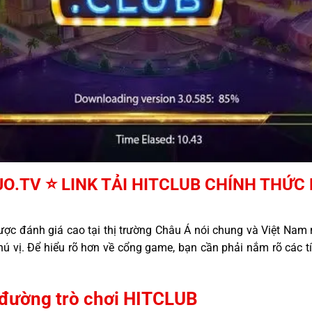
O.TV ⭐️ LINK TẢI HITCLUB CHÍNH THỨC
ược đánh giá cao tại thị trường Châu Á nói chung và Việt Nam 
thú vị. Để hiểu rõ hơn về cổng game, bạn cần phải nắm rõ các t
 đường trò chơi HITCLUB