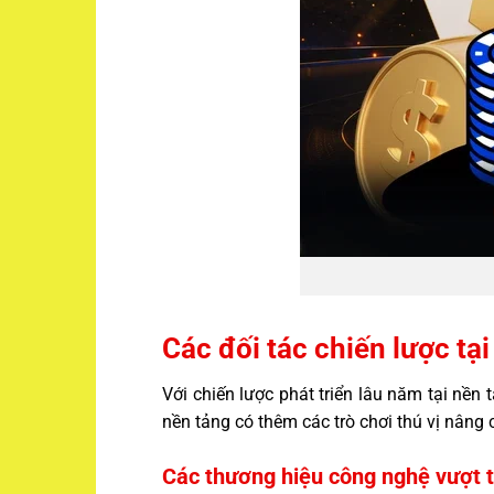
Các đối tác chiến lược t
Với chiến lược phát triển lâu năm tại nề
nền tảng có thêm các trò chơi thú vị nâng 
Các thương hiệu công nghệ vượt t