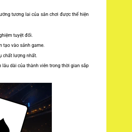
ướng tương lai của sân chơi được thể hiện
ghiệm tuyệt đối.
ân tạo vào sảnh game.
ụ chất lượng nhất.
 lâu dài của thành viên trong thời gian sắp