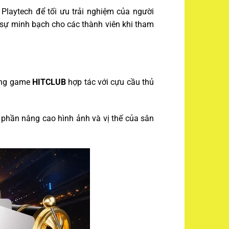
Playtech để tối ưu trải nghiệm của người
 sự minh bạch cho các thành viên khi tham
Cổng game
HITCLUB
hợp tác với cựu cầu thủ
phần nâng cao hình ảnh và vị thế của sân