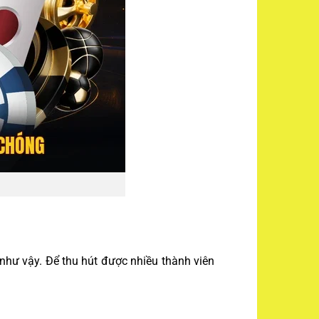
như vậy. Để thu hút được nhiều thành viên