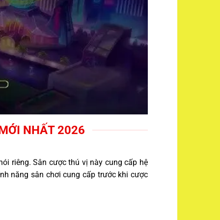
 MỚI NHẤT 2026
nói riêng. Sân cược thú vị này cung cấp hệ
ính năng sân chơi cung cấp trước khi cược