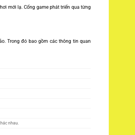
chơi mới lạ. Cổng game phát triển qua từng
đảo. Trong đó bao gồm các thông tin quan
 khác nhau.