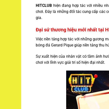
HITCLUB
hiện đang hợp tác với nhiều n
chơi. Đây là những đối tác cung cấp các 
gia.
Đại sứ thương hiệu mới nhất tại
Việc nền tảng hợp tác với những gương mặ
bóng đá Gerard Pique giúp nền tảng thu h
Sự xuất hiện của nhân vật có tầm ảnh hư
chơi với lĩnh vực giải trí số hiện đại nhất.