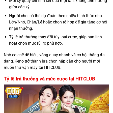
Mỗi kỳ quay chỉ tính kết quả một lần, không ảnh hưởng
giữa các kỳ.
Người chơi có thể dự đoán theo nhiều hình thức như
Lớn/Nhỏ, Chẵn/Lẻ hoặc chọn tổ hợp để gia tăng cơ hội
nhận thưởng.
Tỷ lệ trả thưởng thay đổi tùy loại cược, giúp bạn linh
hoạt chọn mức rủi ro phù hợp.
Nhờ cơ chế dễ hiểu, vòng quay nhanh và cơ hội thắng đa
dạng, Keno trở thành lựa chọn hấp dẫn cho người mới
muốn thử vận may tại HITCLUB.
Tỷ lệ trả thưởng và mức cược tại HITCLUB