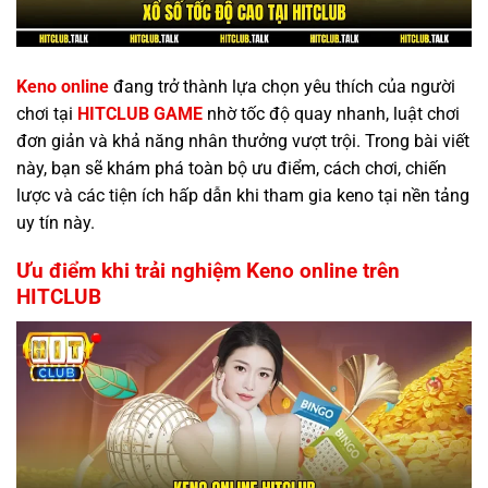
Keno online
đang trở thành lựa chọn yêu thích của người
chơi tại
HITCLUB GAME
nhờ tốc độ quay nhanh, luật chơi
đơn giản và khả năng nhân thưởng vượt trội. Trong bài viết
này, bạn sẽ khám phá toàn bộ ưu điểm, cách chơi, chiến
lược và các tiện ích hấp dẫn khi tham gia keno tại nền tảng
uy tín này.
Ưu điểm khi trải nghiệm Keno online trên
HITCLUB