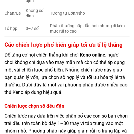
định
Không cố
Chẵn/Lẻ
Tương tự Lớn/Nhỏ
định
Phần thưởng hấp dẫn hơn nhưng đi kèm
Tổ hợp
3–7 số
mức rủi ro cao
Các chiến lược phổ biến giúp tối ưu tỉ lệ thắng
Để tăng cơ hội chiến thắng khi chơi
Keno online
, người
chơi không chỉ dựa vào may mắn mà còn có thể áp dụng
một vài chiến lược phổ biến. Những chiến lược này giúp
bạn quản lý vốn, lựa chọn số hợp lý và tối ưu hóa tỷ lệ trả
thưởng. Dưới đây là một vài phương pháp được nhiều cao
thủ Keno áp dụng hiệu quả.
Chiến lược chọn số đều đặn
Chiến lược này dựa trên việc phân bổ các con số bạn chọn
trải đều trên toàn bộ dãy 1–80 thay vì tập trung vào một
nhóm nhỏ. Phương pháp này giúp giảm rủi ro trùng lặp và