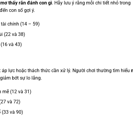
n
mơ thấy rắn đánh con gì
. Hãy lưu ý rằng mỗi chi tiết nhỏ trong
đến con số gợi ý.
 tài chính (14 – 59)
i (22 và 38)
 (16 và 43)
áp lực hoặc thách thức cần xử lý. Người chơi thường tìm hiểu
iảm bớt sự lo lắng.
h mẽ (12 và 31)
(27 và 72)
 (33 và 90)