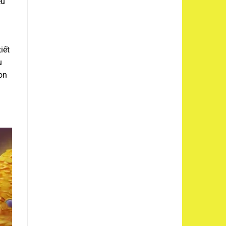
ệu
iết
u
on