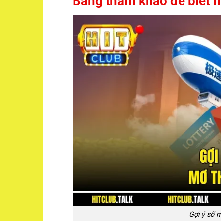
Bảng tham khảo để biết m
Gợi ý số 