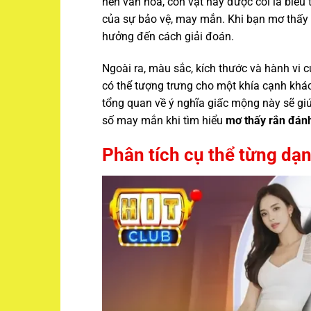
nền văn hóa, con vật này được coi là biểu 
của sự bảo vệ, may mắn. Khi bạn mơ thấy 
hưởng đến cách giải đoán.
Ngoài ra, màu sắc, kích thước và hành vi c
có thể tượng trưng cho một khía cạnh khác
tổng quan về ý nghĩa giấc mộng này sẽ giú
số may mắn khi tìm hiểu
mơ thấy rắn đánh
Phân tích cụ thể từng dạ