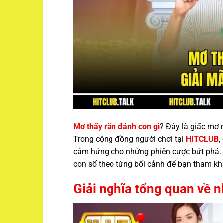
Mơ thấy rắn đánh con gì
? Đây là giấc mơ 
Trong cộng đồng người chơi tại
HITCLUB
,
cảm hứng cho những phiên cược bứt phá. Bà
con số theo từng bối cảnh để bạn tham kh
Giải nghĩa tổng quan về 