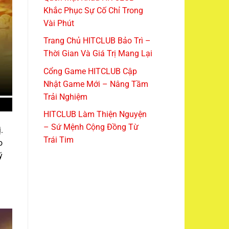
Khắc Phục Sự Cố Chỉ Trong
Vài Phút
Trang Chủ HITCLUB Bảo Trì –
Thời Gian Và Giá Trị Mang Lại
Cổng Game HITCLUB Cập
Nhật Game Mới – Nâng Tầm
Trải Nghiệm
HITCLUB Làm Thiện Nguyện
– Sứ Mệnh Cộng Đồng Từ
.
Trái Tim
o
ý