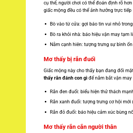
cụ thể, người chơi có thể đoán định rõ hơ
giấc mộng đều có thể ảnh hưởng trực tiếp 
Bò vào từ cửa: gợi báo tin vui nhỏ trong
Bò ra khỏi nhà: báo hiệu vận may tạm lù
Nằm cạnh hiên: tượng trưng sự bình ổn
Mơ thấy bị rắn đuổi
Giấc mộng này cho thấy bạn đang đối mặt 
thấy rắn đánh con gì
để nắm bắt vận may g
Rắn đen đuổi: biểu hiện thử thách mạn
Rắn xanh đuổi: tượng trưng cơ hội mới 
Rắn đỏ đuổi: báo hiệu cảm xúc bùng nổ
Mơ thấy rắn cắn người thân