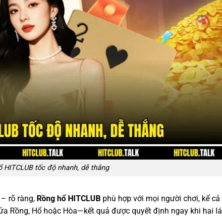
ổ HITCLUB tốc độ nhanh, dễ thắng
 – rõ ràng,
Rồng hổ HITCLUB
phù hợp với mọi người chơi, kể cả
ửa Rồng, Hổ hoặc Hòa—kết quả được quyết định ngay khi hai lá