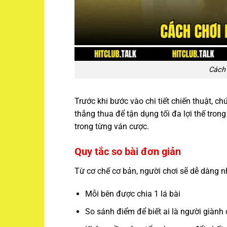
Cách 
Trước khi bước vào chi tiết chiến thuật, c
thắng thua để tận dụng tối đa lợi thế tron
trong từng ván cược.
Quy tắc so bài đơn giản
Từ cơ chế cơ bản, người chơi sẽ dễ dàng nh
Mỗi bên được chia 1 lá bài
So sánh điểm để biết ai là người giành