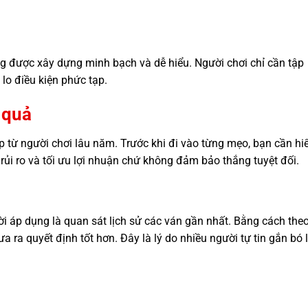
ởng được xây dựng minh bạch và dễ hiểu. Người chơi chỉ cần tập
lo điều kiện phức tạp.
 quả
từ người chơi lâu năm. Trước khi đi vào từng mẹo, bạn cần hi
ủi ro và tối ưu lợi nhuận chứ không đảm bảo thắng tuyệt đối.
 áp dụng là quan sát lịch sử các ván gần nhất. Bằng cách the
a ra quyết định tốt hơn. Đây là lý do nhiều người tự tin gắn bó 