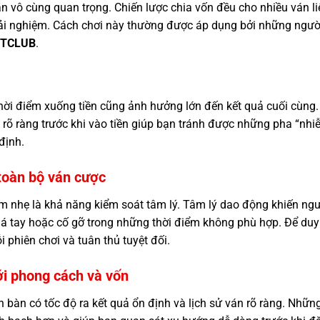
ẫn vô cùng quan trọng. Chiến lược chia vốn đều cho nhiều ván li
n trải nghiệm. Cách chơi này thường được áp dụng bởi những ngườ
ITCLUB
.
 thời điểm xuống tiền cũng ảnh hưởng lớn đến kết quả cuối cùng.
 rõ ràng trước khi vào tiền giúp bạn tránh được những pha “nhi
định.
 toàn bộ ván cược
m nhẹ là khả năng kiểm soát tâm lý. Tâm lý dao động khiến ng
uá tay hoặc cố gỡ trong những thời điểm không phù hợp. Để duy 
 phiên chơi và tuân thủ tuyệt đối.
ới phong cách và vốn
 bàn có tốc độ ra kết quả ổn định và lịch sử ván rõ ràng. Nhữn