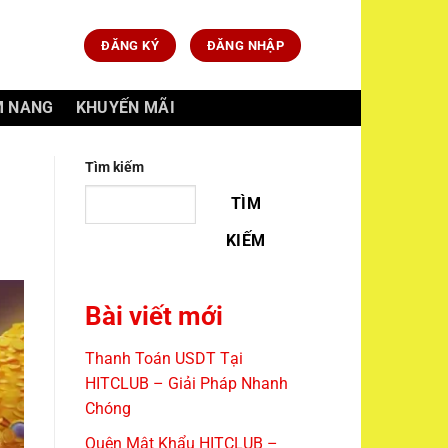
ĐĂNG KÝ
ĐĂNG NHẬP
M NANG
KHUYẾN MÃI
Tìm kiếm
TÌM
KIẾM
Bài viết mới
Thanh Toán USDT Tại
HITCLUB – Giải Pháp Nhanh
Chóng
Quên Mật Khẩu HITCLUB –