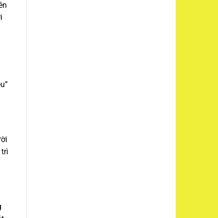
ên
i
ễu”
ười
trì
g