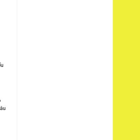
ểu
o
lâu