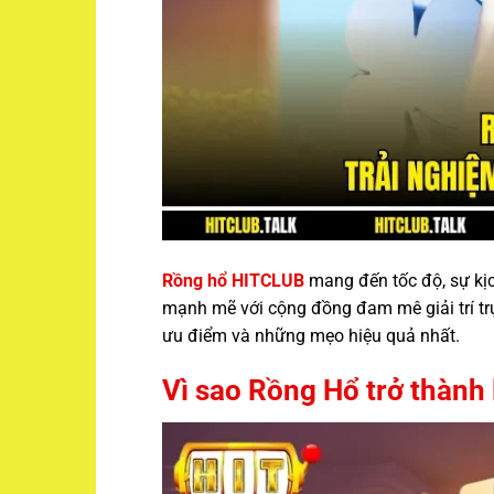
Rồng hổ HITCLUB
mang đến tốc độ, sự kịch
mạnh mẽ với cộng đồng đam mê giải trí trự
ưu điểm và những mẹo hiệu quả nhất.
Vì sao Rồng Hổ trở thành