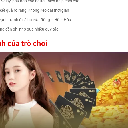
5 giây, phù hợp cho người thích nhịp chơi cao
, kết quả rõ ràng, không kéo dài thời gian
cạnh tranh ở cả ba cửa Rồng – Hổ – Hòa
ông cần ghi nhớ quá nhiều quy tắc
h của trò chơi