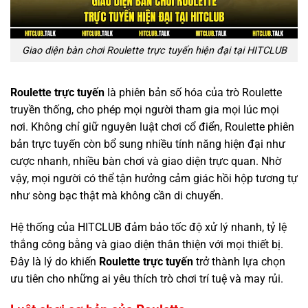
Giao diện bàn chơi Roulette trực tuyến hiện đại tại HITCLUB
Roulette trực tuyến
là phiên bản số hóa của trò Roulette
truyền thống, cho phép mọi người tham gia mọi lúc mọi
nơi. Không chỉ giữ nguyên luật chơi cổ điển, Roulette phiên
bản trực tuyến còn bổ sung nhiều tính năng hiện đại như
cược nhanh, nhiều bàn chơi và giao diện trực quan. Nhờ
vậy, mọi người có thể tận hưởng cảm giác hồi hộp tương tự
như sòng bạc thật mà không cần di chuyển.
Hệ thống của HITCLUB đảm bảo tốc độ xử lý nhanh, tỷ lệ
thắng công bằng và giao diện thân thiện với mọi thiết bị.
Đây là lý do khiến
Roulette trực tuyến
trở thành lựa chọn
ưu tiên cho những ai yêu thích trò chơi trí tuệ và may rủi.