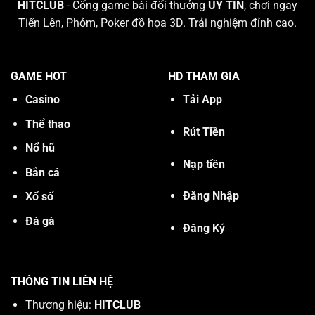
HITCLUB
- Cổng game bài đổi thưởng
UY TÍN
, chơi ngay
Tiến Lên, Phỏm, Poker đồ họa 3D. Trải nghiệm đỉnh cao.
GAME HOT
HD THAM GIA
Casino
Tải App
Thể thao
Rút Tiền
Nổ hũ
Nạp tiền
Bắn cá
Đăng Nhập
Xổ số
Đá gà
Đăng Ký
THÔNG TIN LIÊN HỆ
Thương hiệu:
HITCLUB