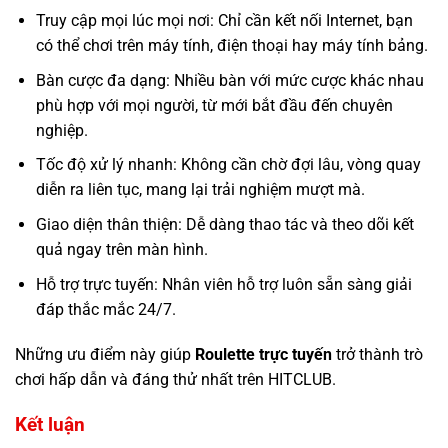
Truy cập mọi lúc mọi nơi: Chỉ cần kết nối Internet, bạn
có thể chơi trên máy tính, điện thoại hay máy tính bảng.
Bàn cược đa dạng: Nhiều bàn với mức cược khác nhau
phù hợp với mọi người, từ mới bắt đầu đến chuyên
nghiệp.
Tốc độ xử lý nhanh: Không cần chờ đợi lâu, vòng quay
diễn ra liên tục, mang lại trải nghiệm mượt mà.
Giao diện thân thiện: Dễ dàng thao tác và theo dõi kết
quả ngay trên màn hình.
Hỗ trợ trực tuyến: Nhân viên hỗ trợ luôn sẵn sàng giải
đáp thắc mắc 24/7.
Những ưu điểm này giúp
Roulette trực tuyến
trở thành trò
chơi hấp dẫn và đáng thử nhất trên HITCLUB.
Kết luận