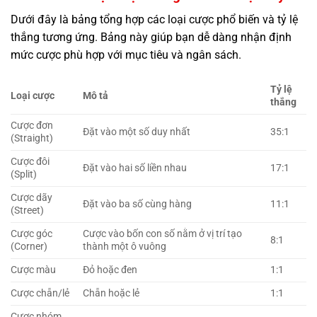
Dưới đây là bảng tổng hợp các loại cược phổ biến và tỷ lệ
thắng tương ứng. Bảng này giúp bạn dễ dàng nhận định
mức cược phù hợp với mục tiêu và ngân sách.
Tỷ lệ
Loại cược
Mô tả
thắng
Cược đơn
Đặt vào một số duy nhất
35:1
(Straight)
Cược đôi
Đặt vào hai số liền nhau
17:1
(Split)
Cược dãy
Đặt vào ba số cùng hàng
11:1
(Street)
Cược góc
Cược vào bốn con số nằm ở vị trí tạo
8:1
(Corner)
thành một ô vuông
Cược màu
Đỏ hoặc đen
1:1
Cược chẵn/lẻ
Chẵn hoặc lẻ
1:1
Cược nhóm