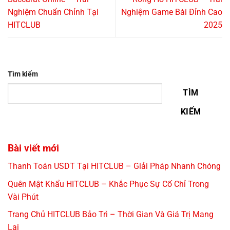
Nghiệm Chuẩn Chỉnh Tại
Nghiệm Game Bài Đỉnh Cao
HITCLUB
2025
Tìm kiếm
TÌM
KIẾM
Bài viết mới
Thanh Toán USDT Tại HITCLUB – Giải Pháp Nhanh Chóng
Quên Mật Khẩu HITCLUB – Khắc Phục Sự Cố Chỉ Trong
Vài Phút
Trang Chủ HITCLUB Bảo Trì – Thời Gian Và Giá Trị Mang
Lại