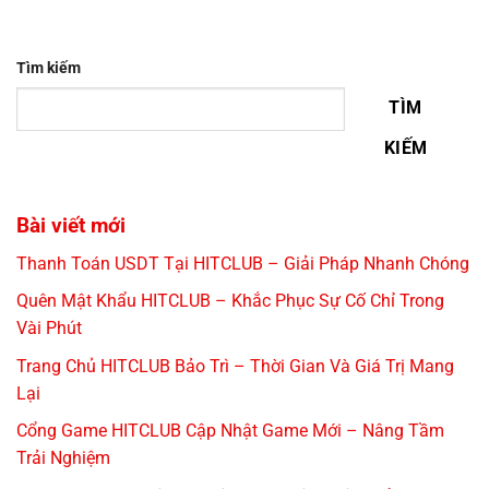
Tìm kiếm
TÌM
KIẾM
Bài viết mới
Thanh Toán USDT Tại HITCLUB – Giải Pháp Nhanh Chóng
Quên Mật Khẩu HITCLUB – Khắc Phục Sự Cố Chỉ Trong
Vài Phút
Trang Chủ HITCLUB Bảo Trì – Thời Gian Và Giá Trị Mang
Lại
Cổng Game HITCLUB Cập Nhật Game Mới – Nâng Tầm
Trải Nghiệm