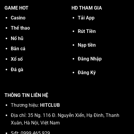
GAME HOT
HD THAM GIA
Casino
Tải App
Thể thao
Rút Tiền
Nổ hũ
Nạp tiền
Bắn cá
Đăng Nhập
Xổ số
Đá gà
Đăng Ký
THÔNG TIN LIÊN HỆ
Thương hiệu:
HITCLUB
Địa chỉ: 35 Ng. 116 Đ. Nguyễn Xiển, Hạ Đình, Thanh
Xuân, Hà Nội, Việt Nam
Sđt: 0999 465 929