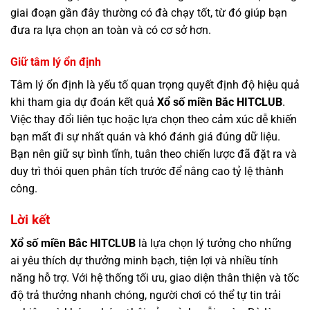
giai đoạn gần đây thường có đà chạy tốt, từ đó giúp bạn
đưa ra lựa chọn an toàn và có cơ sở hơn.
Giữ tâm lý ổn định
Tâm lý ổn định là yếu tố quan trọng quyết định độ hiệu quả
khi tham gia dự đoán kết quả
Xổ số miền Bắc HITCLUB
.
Việc thay đổi liên tục hoặc lựa chọn theo cảm xúc dễ khiến
bạn mất đi sự nhất quán và khó đánh giá đúng dữ liệu.
Bạn nên giữ sự bình tĩnh, tuân theo chiến lược đã đặt ra và
duy trì thói quen phân tích trước để nâng cao tỷ lệ thành
công.
Lời kết
Xổ số miền Bắc HITCLUB
là lựa chọn lý tưởng cho những
ai yêu thích dự thưởng minh bạch, tiện lợi và nhiều tính
năng hỗ trợ. Với hệ thống tối ưu, giao diện thân thiện và tốc
độ trả thưởng nhanh chóng, người chơi có thể tự tin trải