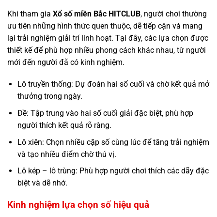
Khi tham gia
Xổ số miền Bắc HITCLUB
, người chơi thường
ưu tiên những hình thức quen thuộc, dễ tiếp cận và mang
lại trải nghiệm giải trí linh hoạt. Tại đây, các lựa chọn được
thiết kế để phù hợp nhiều phong cách khác nhau, từ người
mới đến người đã có kinh nghiệm.
Lô truyền thống: Dự đoán hai số cuối và chờ kết quả mở
thưởng trong ngày.
Đề: Tập trung vào hai số cuối giải đặc biệt, phù hợp
người thích kết quả rõ ràng.
Lô xiên: Chọn nhiều cặp số cùng lúc để tăng trải nghiệm
và tạo nhiều điểm chờ thú vị.
Lô kép – lô trùng: Phù hợp người chơi thích các dãy đặc
biệt và dễ nhớ.
Kinh nghiệm lựa chọn số hiệu quả