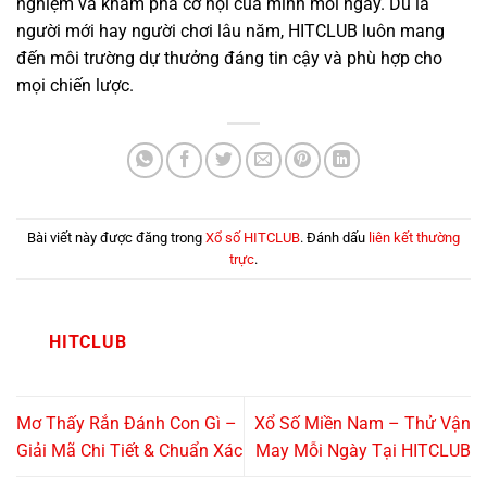
nghiệm và khám phá cơ hội của mình mỗi ngày. Dù là
người mới hay người chơi lâu năm, HITCLUB luôn mang
đến môi trường dự thưởng đáng tin cậy và phù hợp cho
mọi chiến lược.
Bài viết này được đăng trong
Xổ số HITCLUB
. Đánh dấu
liên kết thường
trực
.
HITCLUB
Mơ Thấy Rắn Đánh Con Gì –
Xổ Số Miền Nam – Thử Vận
Giải Mã Chi Tiết & Chuẩn Xác
May Mỗi Ngày Tại HITCLUB