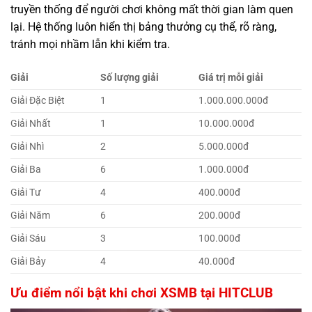
truyền thống để người chơi không mất thời gian làm quen
lại. Hệ thống luôn hiển thị bảng thưởng cụ thể, rõ ràng,
tránh mọi nhầm lẫn khi kiểm tra.
Giải
Số lượng giải
Giá trị mỗi giải
Giải Đặc Biệt
1
1.000.000.000đ
Giải Nhất
1
10.000.000đ
Giải Nhì
2
5.000.000đ
Giải Ba
6
1.000.000đ
Giải Tư
4
400.000đ
Giải Năm
6
200.000đ
Giải Sáu
3
100.000đ
Giải Bảy
4
40.000đ
Ưu điểm nổi bật khi chơi XSMB tại HITCLUB